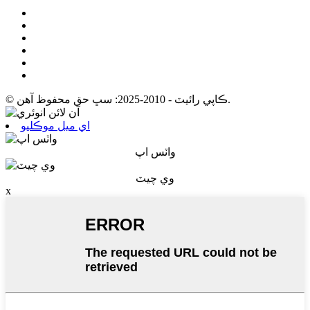
© ڪاپي رائيٽ - 2010-2025: سڀ حق محفوظ آهن.
اي ميل موڪليو
واٽس اپ
وي چيٽ
x