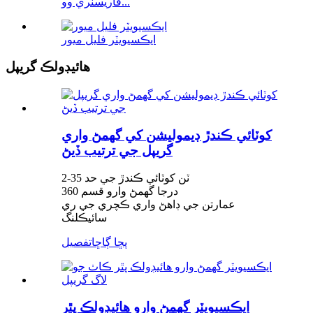
فاريسٽري وو...
ايڪسيويٽر فليل ميور
هائيڊولڪ گريپل
کوٽائي ڪندڙ ڊيموليشن کي گھمڻ واري
گريپل جي ترتيب ڏيڻ
2-35 ٽن کوٽائي ڪندڙ جي حد
360 درجا گھمڻ وارو قسم
عمارتن جي ڊاهڻ واري ڪچري جي ري
سائيڪلنگ
پڇا ڳاڇا
تفصيل
ايڪسيويٽر گھمڻ وارو هائيڊولڪ پٿر