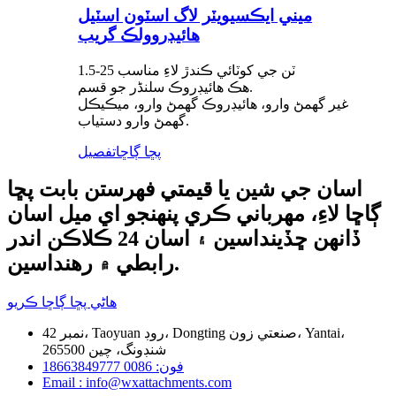
ميني ايڪسيويٽر لاگ اسٽون اسٽيل
هائيڊروولڪ گريب
1.5-25 ٽن جي کوٽائي ڪندڙ لاءِ مناسب
هڪ هائيڊروڪ سلنڈر جو قسم.
غير گھمڻ وارو، هائيڊروڪ گھمڻ وارو، ميڪيڪل
گھمڻ وارو دستياب.
پڇا ڳاڇا
تفصيل
اسان جي شين يا قيمتي فهرستن بابت پڇا
ڳاڇا لاءِ، مهرباني ڪري پنهنجو اي ميل اسان
ڏانهن ڇڏينداسين ۽ اسان 24 ڪلاڪن اندر
رابطي ۾ رهنداسين.
هاڻي پڇا ڳاڇا ڪريو
نمبر 42، Taoyuan روڊ، Dongting صنعتي زون، Yantai،
265500 شنڊونگ، چين
فون: 0086 18663849777
Email : info@wxattachments.com