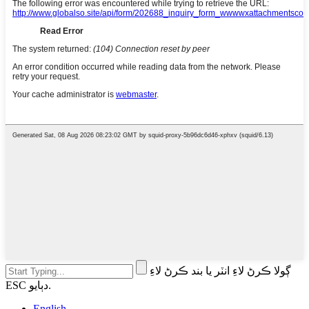
ڳولا ڪرڻ لاءِ انٽر يا بند ڪرڻ لاءِ
ESC دٻايو.
English