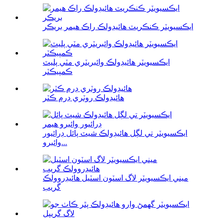
ايڪسيويٽر ڪنڪريٽ هائيڊولڪ راڪ هيمر بريڪر
ايڪسيويٽر هائيڊولڪ وائبريٽري مٽي پليٽ
ڪمپيڪٽر
هائيڊولڪ روٽري ڊرم ڪٽر
ايڪسيويٽر تي لڳل هائيڊولڪ شيٽ پائل ڊرائيور
وائبرو...
ميني ايڪسيويٽر لاگ اسٽون اسٽيل هائيڊروولڪ
گريب