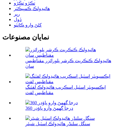
تڪڙو تڪڙو
هائيڊولڪ ڪمپيڪٽر
رپر
ڏول
کڻڻ وارو ڪانٽو
نمايان مصنوعات
هائيڊولڪ ڪنڪريٽ ڪرشر پلورائزر مقناطيس
سان
ايڪسيويٽر اسٽيل اسڪريپ هائيڊولڪ لفٽنگ
مقناطيس لفٽ
360 درجا گھمڻ وارو پاؤڊر
سنگل سلنڈر هائيڊولڪ اسٽيل شيئر