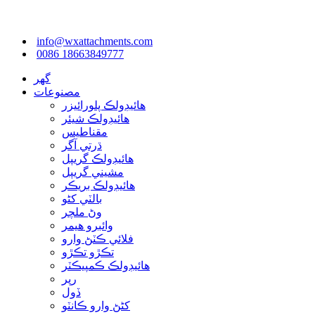
info@wxattachments.com
0086 18663849777
گھر
مصنوعات
هائيڊولڪ پلورائيزر
هائيڊولڪ شيئر
مقناطيس
ڌرتي آگر
هائيڊولڪ گريپل
مشيني گريپل
هائيڊولڪ بريڪر
بالٽي کڻو
وڻ ملچر
وائبرو هيمر
فلائي ڪٽڻ وارو
تڪڙو تڪڙو
هائيڊولڪ ڪمپيڪٽر
رپر
ڏول
کڻڻ وارو ڪانٽو