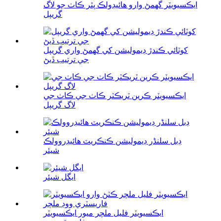
ايڪسيويٽر گھمڻ وارو هائيڊولڪ پٿر ڪاٺ جو لاگ
گريپل
کوٽائي ڪندڙ ڊيموليشن کي گھمڻ واري گريپل
جي ترتيب ڏيڻ
ايڪسيويٽر ڪرين ٽريڪٽر ڪاٺ جي ڪاٺ جي
لاگ گريپل
ڊبل سلنڈر ڊيموليشن ڪنڪريٽ هائيڊروولڪ
شيئر
ايگل شيئر
ايڪسيويٽر فليل ملچر ميور ايڪسيويٽر