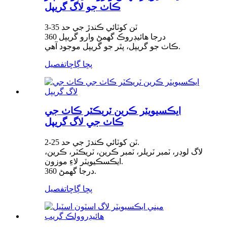
ڪاٺ جو لاگ گريپل
3-35 ٽن کوٽائي ڪندڙ جي حد
360 درجا هائيڊروڪ گھمڻ وارو گريپل
ڪاٺ جو گريپل، پٿر جو گريپل موجود آهي.
پڇا ڳاڇا
تفصيل
ايڪسيويٽر ڪرين ٽريڪٽر ڪاٺ جي
ڪاٺ جي لاگ گريپل
2-25 ٽن کوٽائي ڪندڙ جي حد.
لاگ لوڊر، ٽمبر ٽريلر، ٽمبر ڪرين، ٽريڪٽر، ڪرين،
ايڪسڪيويٽر لاءِ موزون.
360 درجا گھمڻ.
پڇا ڳاڇا
تفصيل