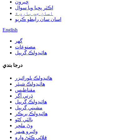
خبرون
اڪثر پڇيا ويا سوال
اسان جي باري ۾
اسان سان رابطو ڪريو
English
گھر
مصنوعات
هائيڊولڪ گريپل
درجا بندي
هائيڊولڪ پلورائيزر
هائيڊولڪ شيئر
مقناطيس
ڌرتي آگر
هائيڊولڪ گريپل
مشيني گريپل
هائيڊولڪ بريڪر
بالٽي کڻو
وڻ ملچر
وائبرو هيمر
فلائي ڪٽڻ وارو